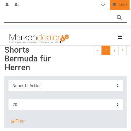
0,00 €
☰
Shorts
1
2
Bermuda für
Herren
Filter