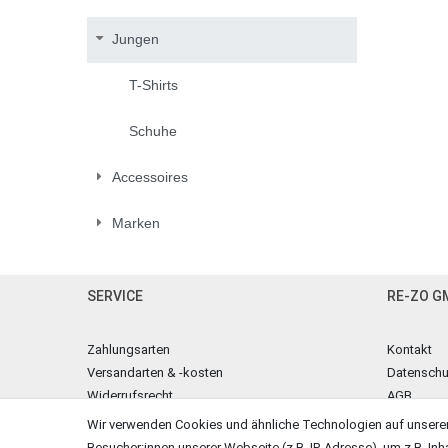
Jungen
T-Shirts
Schuhe
Accessoires
Marken
SERVICE
RE-ZO G
Zahlungsarten
Kontakt
Versandarten & -kosten
Datenschu
Widerrufsrecht
AGB
Warenkorb
Impressu
Wir verwenden Cookies und ähnliche Technologien auf unsere
Zur Kasse
Besucher:innen unserer Webseite (z.B. IP-Adresse), um z.B. Inh