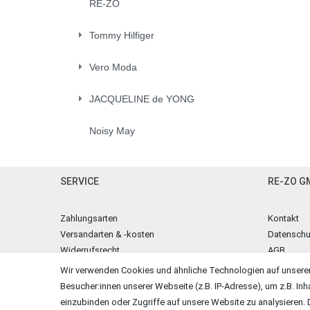
RE-ZO
Tommy Hilfiger
Vero Moda
JACQUELINE de YONG
Noisy May
SERVICE
RE-ZO G
Zahlungsarten
Kontakt
Versandarten & -kosten
Datenschu
Widerrufsrecht
AGB
Warenkorb
Impressu
Wir verwenden Cookies und ähnliche Technologien auf unsere
Zur Kasse
Besucher:innen unserer Webseite (z.B. IP-Adresse), um z.B. Inh
Hilfe
einzubinden oder Zugriffe auf unsere Website zu analysieren. D