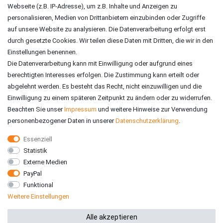
ZAHLUNGSARTEN
Webseite (z.B. IP-Adresse), um z.B. Inhalte und Anzeigen zu
personalisieren, Medien von Drittanbietern einzubinden oder Zugriffe
auf unsere Website zu analysieren. Die Datenverarbeitung erfolgt erst
durch gesetzte Cookies. Wir teilen diese Daten mit Dritten, die wir in den
Einstellungen benennen.
Die Datenverarbeitung kann mit Einwilligung oder aufgrund eines
berechtigten Interesses erfolgen. Die Zustimmung kann erteilt oder
abgelehnt werden. Es besteht das Recht, nicht einzuwilligen und die
Einwilligung zu einem späteren Zeitpunkt zu ändern oder zu widerrufen.
Beachten Sie unser
Impressum
und weitere Hinweise zur Verwendung
personenbezogener Daten in unserer
Daten­schutz­erklärung
.
Essenziell
Statistik
VERSAND
Externe Medien
PayPal
Funktional
Weitere Einstellungen
*Alle Preise inkl. gesetzlicher MwSt. zzgl. Versandkosten
Alle akzeptieren