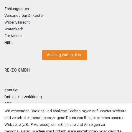
Zahlungsarten
Versandarten & -kosten
Widerrufsrecht
Warenkorb
Zur Kasse
Hilfe
Vertrag widerrufen
RE-ZO GMBH
Kontakt
Datenschutzerklärung
AGB
Impressum
Wir verwenden Cookies und ähnliche Technologien auf unserer Website
und verarbeiten personenbezogene Daten von Besucher:innen unserer
ZAHLUNGSARTEN
Webseite (z.B. IP-Adresse), um z.B. Inhalte und Anzeigen zu
personalisieren, Medien von Drittanbietern einzubinden oder Zugriffe