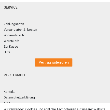
SERVICE
Zahlungsarten
Versandarten & -kosten
Widerrufsrecht
Warenkorb
Zur Kasse
Hilfe
Vertrag widerrufen
RE-ZO GMBH
Kontakt
Datenschutzerklärung
AGB
Impressum
Wir verwenden Cookies und ähnliche Technologien auf unserer Website