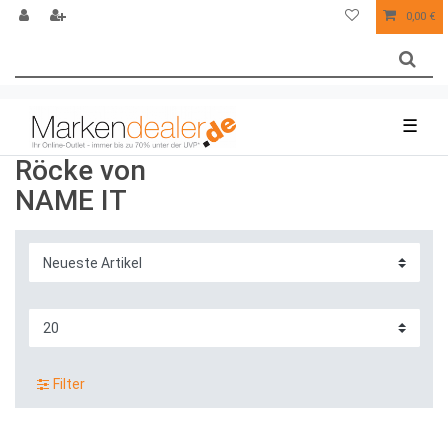
0,00 €
☰
Röcke von
NAME IT
Filter