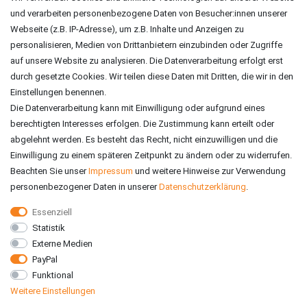
und verarbeiten personenbezogene Daten von Besucher:innen unserer
ZAHLUNGSARTEN
Webseite (z.B. IP-Adresse), um z.B. Inhalte und Anzeigen zu
personalisieren, Medien von Drittanbietern einzubinden oder Zugriffe
auf unsere Website zu analysieren. Die Datenverarbeitung erfolgt erst
durch gesetzte Cookies. Wir teilen diese Daten mit Dritten, die wir in den
Einstellungen benennen.
Die Datenverarbeitung kann mit Einwilligung oder aufgrund eines
berechtigten Interesses erfolgen. Die Zustimmung kann erteilt oder
abgelehnt werden. Es besteht das Recht, nicht einzuwilligen und die
Einwilligung zu einem späteren Zeitpunkt zu ändern oder zu widerrufen.
Beachten Sie unser
Impressum
und weitere Hinweise zur Verwendung
personenbezogener Daten in unserer
Daten­schutz­erklärung
.
Essenziell
Statistik
VERSAND
Externe Medien
PayPal
Funktional
Weitere Einstellungen