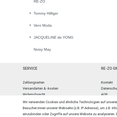
RE-ZO
Tommy Hilfiger
Vero Moda
JACQUELINE de YONG
Noisy May
SERVICE
RE-ZO G
Zahlungsarten
Kontakt
Versandarten & -kosten
Datenschu
Widerrufsrecht
AGB
Warenkorb
Impressu
Wir verwenden Cookies und ähnliche Technologien auf unsere
Zur Kasse
Besucher:innen unserer Webseite (z.B. IP-Adresse), um z.B. Inh
Hilfe
einzubinden oder Zugriffe auf unsere Website zu analysieren. D