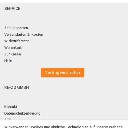
SERVICE
Zahlungsarten
Versandarten & -kosten
Widerrufsrecht
Warenkorb
Zur Kasse
Hilfe
Vertrag widerrufen
RE-ZO GMBH
Kontakt
Datenschutzerklärung
AGB
Impressum
Wir verwenden Cookies und ähnliche Technologien auf unserer Website