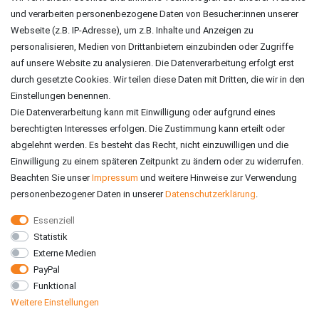
und verarbeiten personenbezogene Daten von Besucher:innen unserer
ZAHLUNGSARTEN
Webseite (z.B. IP-Adresse), um z.B. Inhalte und Anzeigen zu
personalisieren, Medien von Drittanbietern einzubinden oder Zugriffe
auf unsere Website zu analysieren. Die Datenverarbeitung erfolgt erst
durch gesetzte Cookies. Wir teilen diese Daten mit Dritten, die wir in den
Einstellungen benennen.
Die Datenverarbeitung kann mit Einwilligung oder aufgrund eines
berechtigten Interesses erfolgen. Die Zustimmung kann erteilt oder
abgelehnt werden. Es besteht das Recht, nicht einzuwilligen und die
Einwilligung zu einem späteren Zeitpunkt zu ändern oder zu widerrufen.
Beachten Sie unser
Impressum
und weitere Hinweise zur Verwendung
personenbezogener Daten in unserer
Daten­schutz­erklärung
.
Essenziell
Statistik
VERSAND
Externe Medien
PayPal
Funktional
Weitere Einstellungen