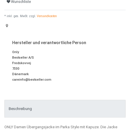
Wunschliste
* inkl. ges. MwSt. zzgl.
Versandkosten
Hersteller und verantwortliche Person
Only
Bestseller A/S
Fredskovvej
7330
Dänemark
careinfo@bestseller.com
Beschreibung
ONLY Damen Übergangsjacke im Parka Style mit Kapuze.
Die Jacke