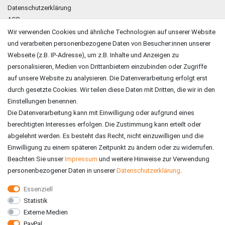
Datenschutzerklärung
AGB
Impressum
Wir verwenden Cookies und ähnliche Technologien auf unserer Website
und verarbeiten personenbezogene Daten von Besucher:innen unserer
ZAHLUNGSARTEN
Webseite (z.B. IP-Adresse), um z.B. Inhalte und Anzeigen zu
personalisieren, Medien von Drittanbietern einzubinden oder Zugriffe
auf unsere Website zu analysieren. Die Datenverarbeitung erfolgt erst
durch gesetzte Cookies. Wir teilen diese Daten mit Dritten, die wir in den
Einstellungen benennen.
Die Datenverarbeitung kann mit Einwilligung oder aufgrund eines
berechtigten Interesses erfolgen. Die Zustimmung kann erteilt oder
abgelehnt werden. Es besteht das Recht, nicht einzuwilligen und die
Einwilligung zu einem späteren Zeitpunkt zu ändern oder zu widerrufen.
Beachten Sie unser
Impressum
und weitere Hinweise zur Verwendung
personenbezogener Daten in unserer
Daten­schutz­erklärung
.
Essenziell
Statistik
VERSAND
Externe Medien
PayPal