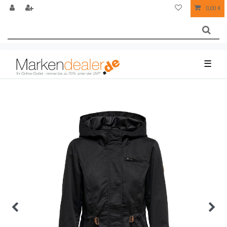
0,00 €
☰