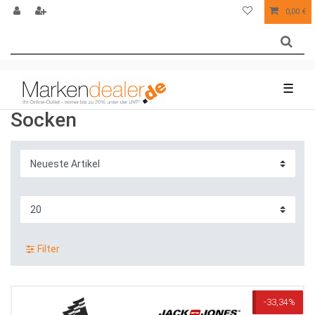
0,00 €
☰
Socken
Filter
-33,34%