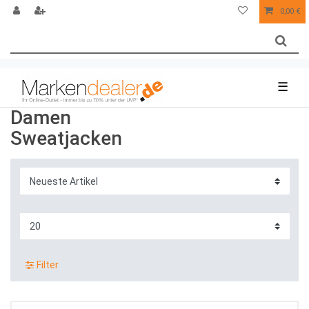
0,00 €
☰
Damen
Sweatjacken
Filter