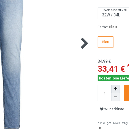
JEANS/HOSEN NEU
Farbe:
Blau
Blau
34,99 €
33,41 €
kostenlose Liefe
Wunschliste
* inkl. ges. MwSt. zzgl.