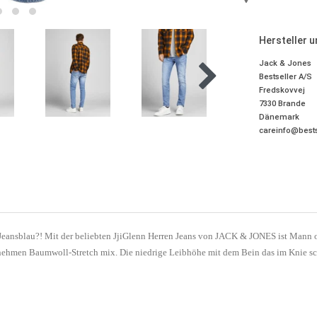
Hersteller 
Jack & Jones
Bestseller A/S
Fredskovvej
7330
Brande
Dänemark
careinfo@bests
eansblau?! Mit der beliebten JjiGlenn Herren Jeans von JACK & JONES ist Mann opt
enehmen Baumwoll-Stretch mix. Die niedrige Leibhöhe mit dem Bein das im Knie sc