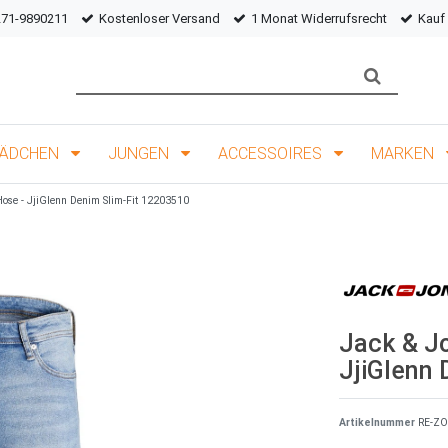
271-9890211
Kostenloser Versand
1 Monat Widerrufsrecht
Kauf
ÄDCHEN
JUNGEN
ACCESSOIRES
MARKEN
ose - JjiGlenn Denim Slim-Fit 12203510
Jack & J
JjiGlenn 
Artikelnummer
RE-ZO