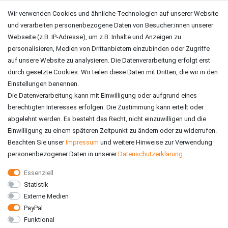
AGB
Impressum
Wir verwenden Cookies und ähnliche Technologien auf unserer Website
und verarbeiten personenbezogene Daten von Besucher:innen unserer
ZAHLUNGSARTEN
Webseite (z.B. IP-Adresse), um z.B. Inhalte und Anzeigen zu
personalisieren, Medien von Drittanbietern einzubinden oder Zugriffe
auf unsere Website zu analysieren. Die Datenverarbeitung erfolgt erst
durch gesetzte Cookies. Wir teilen diese Daten mit Dritten, die wir in den
Einstellungen benennen.
Die Datenverarbeitung kann mit Einwilligung oder aufgrund eines
berechtigten Interesses erfolgen. Die Zustimmung kann erteilt oder
abgelehnt werden. Es besteht das Recht, nicht einzuwilligen und die
Einwilligung zu einem späteren Zeitpunkt zu ändern oder zu widerrufen.
Beachten Sie unser
Impressum
und weitere Hinweise zur Verwendung
personenbezogener Daten in unserer
Daten­schutz­erklärung
.
Essenziell
Statistik
VERSAND
Externe Medien
PayPal
Funktional