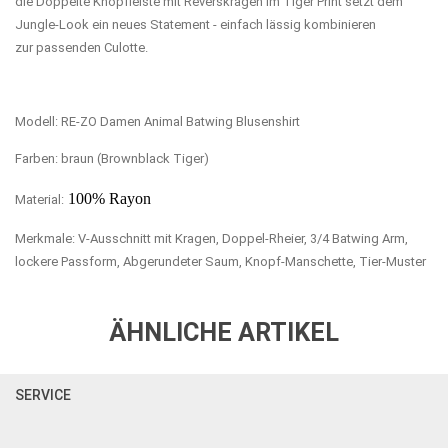
die Doppelte Knopfleiste mit Reverskragen im Tiger Print setzt dem
Jungle-Look ein neues Statement - einfach lässig kombinieren
zur passenden Culotte.
Modell: RE-ZO Damen Animal Batwing Blusenshirt
Farben: braun (Brownblack Tiger)
100% Rayon
Material:
Merkmale: V-Ausschnitt mit Kragen,
Doppel-Rheier
, 3/4 Batwing Arm
,
lockere Passform, Abgerundeter Saum, Knopf-Manschette, Tier-Muster
ÄHNLICHE ARTIKEL
SERVICE