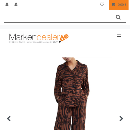
0,00 €
☰