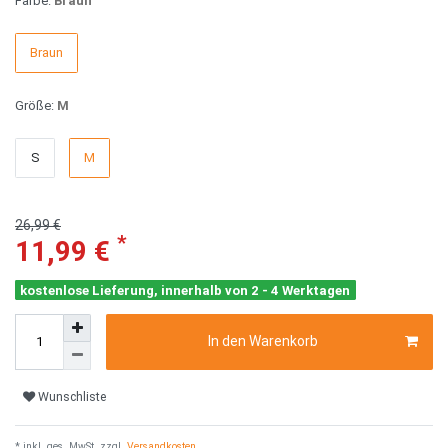
Farbe:
Braun
Braun
Größe:
M
S
M
26,99 €
*
11,99 €
kostenlose Lieferung, innerhalb von 2 - 4 Werktagen
In den Warenkorb
Wunschliste
* inkl. ges. MwSt. zzgl.
Versandkosten