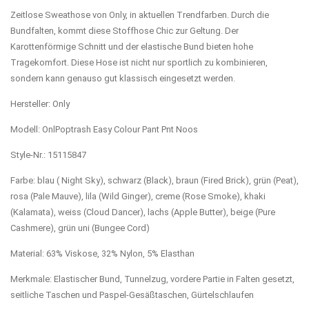
Zeitlose Sweathose von Only, in aktuellen Trendfarben. Durch die
Bundfalten, kommt diese Stoffhose Chic zur Geltung. Der
Karottenförmige Schnitt und der elastische Bund bieten hohe
Tragekomfort. Diese Hose ist nicht nur sportlich zu kombinieren,
sondern kann genauso gut klassisch eingesetzt werden.
Hersteller: Only
Modell: OnlPoptrash Easy Colour Pant Pnt Noos
Style-Nr.: 15115847
Farbe: blau ( Night Sky), schwarz (Black), braun (Fired Brick), grün (Peat),
rosa (Pale Mauve), lila (Wild Ginger), creme (Rose Smoke), khaki
(Kalamata), weiss (Cloud Dancer), lachs (Apple Butter), beige (Pure
Cashmere), grün uni (Bungee Cord)
Material: 63% Viskose, 32% Nylon, 5% Elasthan
Merkmale: Elastischer Bund, Tunnelzug, vordere Partie in Falten gesetzt,
seitliche Taschen und Paspel-Gesäßtaschen, Gürtelschlaufen