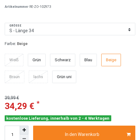
Artikelnummer
RE-ZO-102973
GRÖSSE
Farbe:
Beige
Weiß
Grün
Schwarz
Blau
Beige
Braun
lachs
Grün uni
39,99 €
*
34,29 €
kostenlose Lieferung, innerhalb von 2 - 4 Werktagen
In den Warenkorb