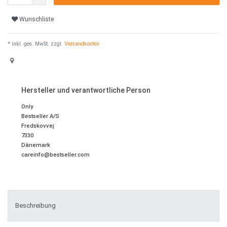
Wunschliste
* inkl. ges. MwSt. zzgl.
Versandkosten
Hersteller und verantwortliche Person
Only
Bestseller A/S
Fredskovvej
7330
Dänemark
careinfo@bestseller.com
Beschreibung