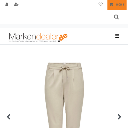
0,00 €
☰