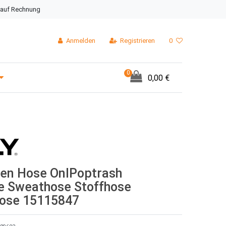
 auf Rechnung
Anmelden
Registrieren
0
0
0,00 €
en Hose OnlPoptrash
ge Sweathose Stoffhose
ose 15115847