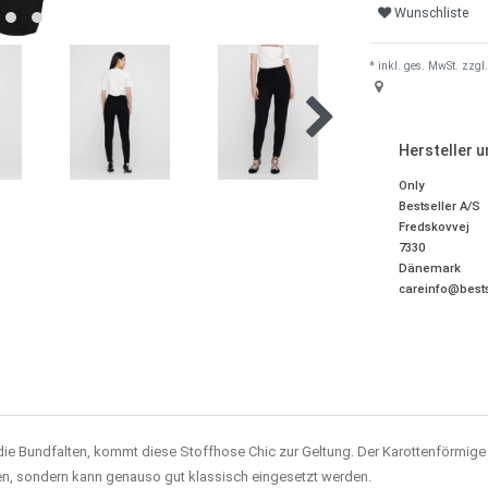
Wunschliste
* inkl. ges. MwSt. zzgl.
Hersteller 
Only
Bestseller A/S
Fredskovvej
7330
Dänemark
careinfo@bests
die Bundfalten, kommt diese Stoffhose Chic zur Geltung. Der Karottenförmige
ren, sondern kann genauso gut klassisch eingesetzt werden.