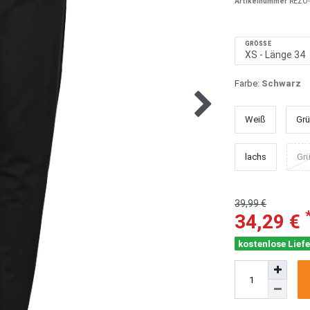
Artikelnummer
REZO-
GRÖSSE
Farbe:
Schwarz
Weiß
Gr
lachs
Grü
39,99 €
34,29 €
kostenlose Liefe