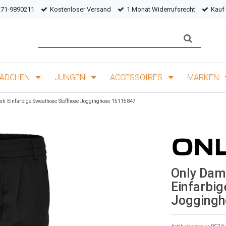
271-9890211
Kostenloser Versand
1 Monat Widerrufsrecht
Kauf
ÄDCHEN
JUNGEN
ACCESSOIRES
MARKEN
h Einfarbige Sweathose Stoffhose Jogginghose 15115847
Only Dam
Einfarbi
Joggingh