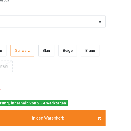
89603
ün
Schwarz
Blau
Beige
Braun
n uni
*
rung, innerhalb von 2 - 4 Werktagen
In den Warenkorb