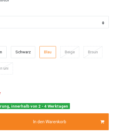
89609
ün
Schwarz
Blau
Beige
Braun
n uni
*
rung, innerhalb von 2 - 4 Werktagen
In den Warenkorb