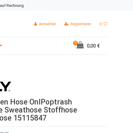
 auf Rechnung
Anmelden
Registrieren
0
0
0,00 €
en Hose OnlPoptrash
ge Sweathose Stoffhose
ose 15115847