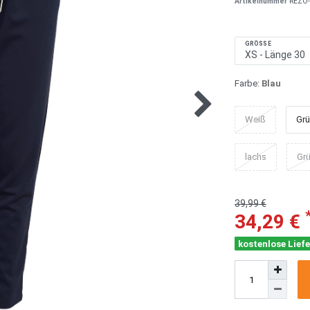
Artikelnummer
REZO-
GRÖSSE
Farbe:
Blau
Weiß
Gr
lachs
Grü
39,99 €
34,29 €
kostenlose Liefe