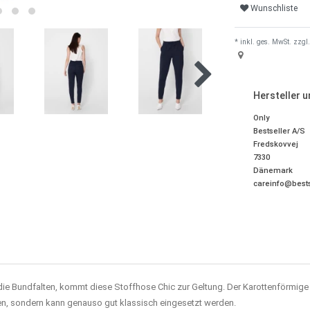
Wunschliste
* inkl. ges. MwSt. zzgl.
Hersteller 
Only
Bestseller A/S
Fredskovvej
7330
Dänemark
careinfo@bests
die Bundfalten, kommt diese Stoffhose Chic zur Geltung. Der Karottenförmige
ren, sondern kann genauso gut klassisch eingesetzt werden.