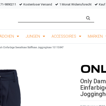
271-9890211
Kostenloser Versand
1 Monat Widerrufsrecht
Kauf
ÄDCHEN
JUNGEN
ACCESSOIRES
MARKEN
h Einfarbige Sweathose Stoffhose Jogginghose 15115847
Only Dam
Einfarbi
Joggingh