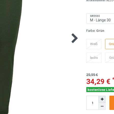
Artikelnummer
REZO-
GRÖSSE
Farbe:
Grün
Weiß
Gr
lachs
Grü
39,99 €
34,29 €
kostenlose Liefe