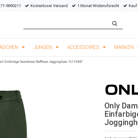
271-9890211
Kostenloser Versand
1 Monat Widerrufsrecht
Kauf
ÄDCHEN
JUNGEN
ACCESSOIRES
MARKEN
h Einfarbige Sweathose Stoffhose Jogginghose 15115847
Only Dam
Einfarbi
Joggingh