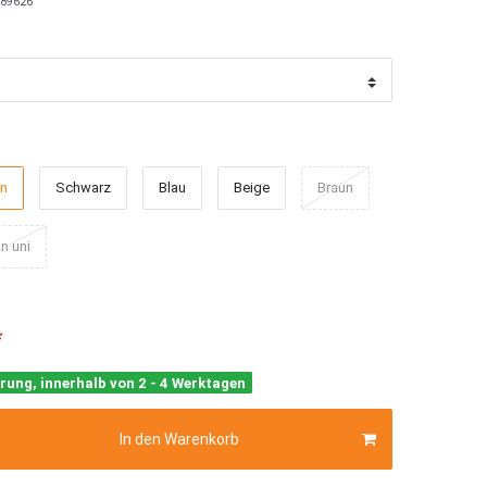
89626
ün
Schwarz
Blau
Beige
Braun
n uni
*
rung, innerhalb von 2 - 4 Werktagen
In den Warenkorb