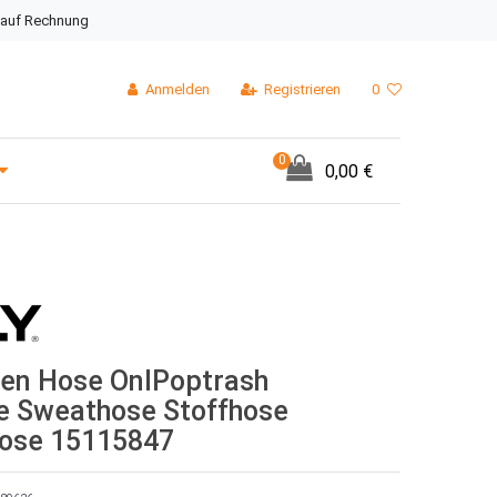
 auf Rechnung
Anmelden
Registrieren
0
0
0,00 €
en Hose OnlPoptrash
ge Sweathose Stoffhose
ose 15115847