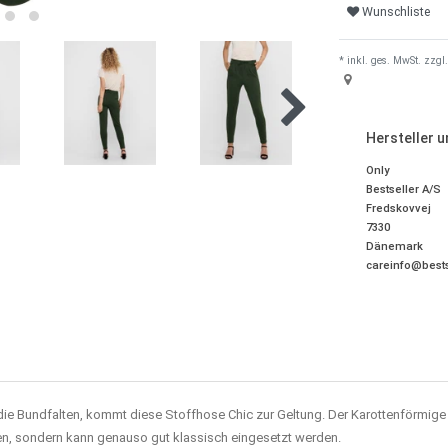
Wunschliste
* inkl. ges. MwSt. zzgl.
Hersteller 
Only
Bestseller A/S
Fredskovvej
7330
Dänemark
careinfo@bests
die Bundfalten, kommt diese Stoffhose Chic zur Geltung. Der Karottenförmige
ren, sondern kann genauso gut klassisch eingesetzt werden.