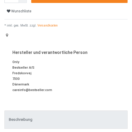
Wunschliste
* inkl. ges. MwSt. zzgl.
Versandkosten
Hersteller und verantwortliche Person
Only
Bestseller A/S
Fredskovvej
7330
Dänemark
careinfo@bestseller.com
Beschreibung