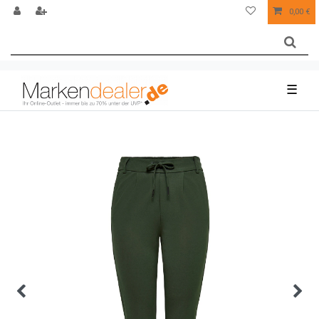
0,00 €
☰