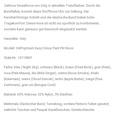
Zeitlose Sweathose von Only, in aktuellen Trendfarben. Durch die
Bundfalten, kommt diese Stoffhose Chic zur Geltung. Der
Karottenförmige Schnitt und der elastische Bund bieten hohe
Tragekomfort. Diese Hose ist nicht nur sportlich zu kombinieren,
sondern kann genauso gut klassisch eingesetzt werden.
Hersteller: Only
Modell: OnlPoptrash Easy Colour Pant Pnt Noos
Style-Nr.: 15115847
Farbe: blau ( Night Sky), schwarz (Black), braun (Fired Brick), grün (Peat),
rosa (Pale Mauve), lila (Wild Ginger), creme (Rose Smoke), khaki
(Kalamata), weiss (Cloud Dancer), lachs (Apple Butter), beige (Pure
Cashmere), grün uni (Bungee Cord)
Material: 63% Viskose, 32% Nylon, 5% Elasthan
Merkmale: Elastischer Bund, Tunnelzug, vordere Partie in Falten gesetzt,
seitliche Taschen und Paspel-Gesäßtaschen, Gürtelschlaufen