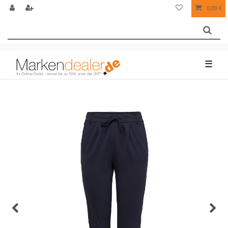
0,00 €
☰