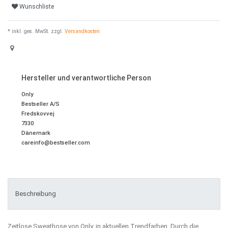
Wunschliste
* inkl. ges. MwSt. zzgl.
Versandkosten
Hersteller und verantwortliche Person
Only
Bestseller A/S
Fredskovvej
7330
Dänemark
careinfo@bestseller.com
Beschreibung
Zeitlose Sweathose von Only, in aktuellen Trendfarben. Durch die