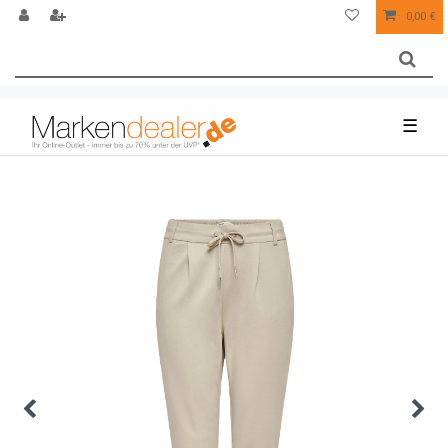
0,00 €
☰