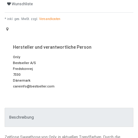
Wunschliste
* inkl. ges. MwSt. zzgl.
Versandkosten
Hersteller und verantwortliche Person
Only
Bestseller A/S
Fredskovvej
7330
Dänemark
careinfo@bestseller.com
Beschreibung
Zeitlose Sweathose von Only, in aktuellen Trendfarben. Durch die