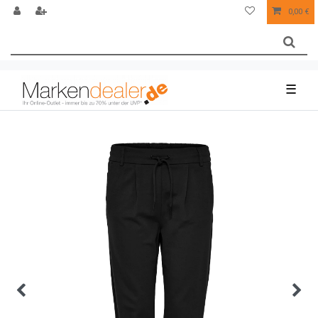
0,00 €
☰