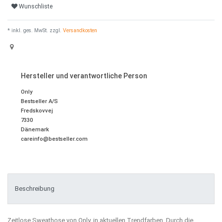
Wunschliste
* inkl. ges. MwSt. zzgl.
Versandkosten
Hersteller und verantwortliche Person
Only
Bestseller A/S
Fredskovvej
7330
Dänemark
careinfo@bestseller.com
Beschreibung
Zeitlose Sweathose von Only, in aktuellen Trendfarben. Durch die