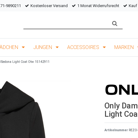
271-9890211
Kostenloser Versand
1 Monat Widerrufsrecht
Kauf
ÄDCHEN
JUNGEN
ACCESSOIRES
MARKEN
nlSedona Light Coat Otw 15142911
Only Dam
Light Co
Artikelnummer
REZO-