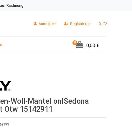
 auf Rechnung
Anmelden
Registrieren
0
0
0,00 €
en-Woll-Mantel onlSedona
at Otw 15142911
59993