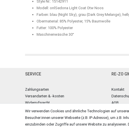
Style Nr.: 15142911
Modell: onlSedona Light Coat Otw Noos
Farben: blau (Night Sky), grau (Dark Grey Melange), hel
Obermaterial: 85% Polyester, 15% Baumwolle
Futter: 100% Polyester
Maschinenwäsche 30°
SERVICE
RE-ZO G
Zahlungsarten
Kontakt
Versandarten & -kosten
Datenschu
Widerrufsrecht
AGB
Warenkorb
Impressu
Wir verwenden Cookies und ähnliche Technologien auf unsere
Zur Kasse
Besucher:innen unserer Webseite (z.B. IP-Adresse), um z.B. Inh
Hilfe
einzubinden oder Zugriffe auf unsere Website zu analysieren. D