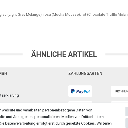
lgrau (Light Grey Melange), rosa (Mocha Mousse), rot (Chocolate Truffle Melang
ÄHNLICHE ARTIKEL
MBH
ZAHLUNGSARTEN
tzerklärung
m
r Website und verarbeiten personenbezogene Daten von
alte und Anzeigen zu personalisieren, Medien von Drittanbietern
ie Datenverarbeitung erfolgt erst durch gesetzte Cookies. Wir teilen