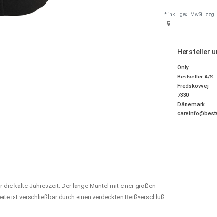
* inkl. ges. MwSt. zzgl.
Hersteller 
Only
Bestseller A/S
Fredskovvej
7330
Dänemark
careinfo@bests
r die kalte Jahreszeit. Der lange Mantel mit einer g
roßen
eite ist verschließbar durch einen verdeckten Reißverschluß.