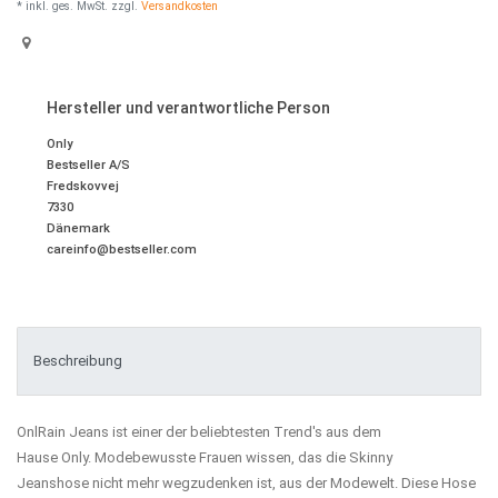
* inkl. ges. MwSt. zzgl.
Versandkosten
Hersteller und verantwortliche Person
Only
Bestseller A/S
Fredskovvej
7330
Dänemark
careinfo@bestseller.com
Beschreibung
OnlRain Jeans ist einer der beliebtesten Trend's aus dem
Hause Only. Modebewusste Frauen wissen, das die Skinny
Jeanshose nicht mehr wegzudenken ist, aus der Modewelt. Diese Hose