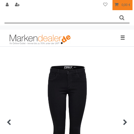
0,00 €
☰