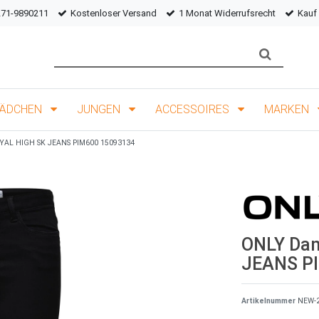
271-9890211
Kostenloser Versand
1 Monat Widerrufsrecht
Kauf
ÄDCHEN
JUNGEN
ACCESSOIRES
MARKEN
YAL HIGH SK JEANS PIM600 15093134
ONLY Da
JEANS P
Artikelnummer
NEW-