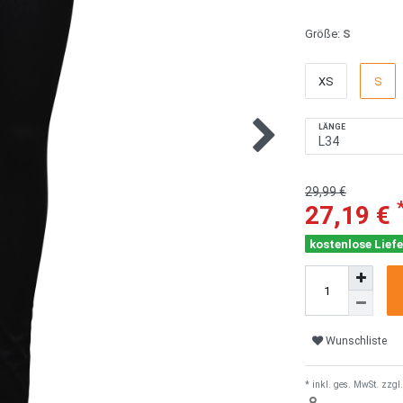
Größe:
S
XS
S
LÄNGE
29,99 €
27,19 €
kostenlose Liefe
Wunschliste
* inkl. ges. MwSt. zzgl.