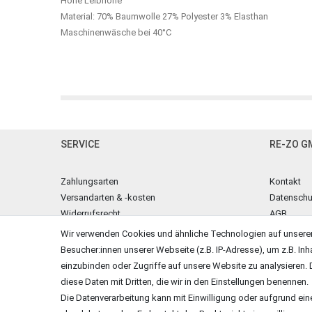
Hohe Leibhöhe
Material: 70% Baumwolle 27% Polyester 3% Elasthan
Maschinenwäsche bei 40°C
SERVICE
RE-ZO G
Zahlungsarten
Kontakt
Versandarten & -kosten
Datenschu
Widerrufsrecht
AGB
Warenkorb
Impressu
Wir verwenden Cookies und ähnliche Technologien auf unsere
Zur Kasse
Besucher:innen unserer Webseite (z.B. IP-Adresse), um z.B. Inh
Hilfe
einzubinden oder Zugriffe auf unsere Website zu analysieren. D
diese Daten mit Dritten, die wir in den Einstellungen benennen.
Vertrag widerrufen
Die Datenverarbeitung kann mit Einwilligung oder aufgrund ein