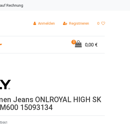
 auf Rechnung
Anmelden
Registrieren
0
0
0,00 €
men Jeans ONLROYAL HIGH SK
IM600 15093134
25661