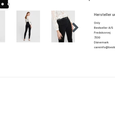
Hersteller 
Only
Bestseller A/S
Fredskovvej
7330
Dänemark
careinfo@bests