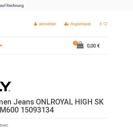
 auf Rechnung
Anmelden
Registrieren
0
0
0,00 €
men Jeans ONLROYAL HIGH SK
IM600 15093134
25662