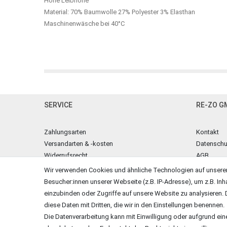
Hohe Leibhöhe
Material: 70% Baumwolle 27% Polyester 3% Elasthan
Maschinenwäsche bei 40°C
SERVICE
RE-ZO G
Zahlungsarten
Kontakt
Versandarten & -kosten
Datenschu
Widerrufsrecht
AGB
Warenkorb
Impressu
Wir verwenden Cookies und ähnliche Technologien auf unsere
Zur Kasse
Besucher:innen unserer Webseite (z.B. IP-Adresse), um z.B. Inh
Hilfe
einzubinden oder Zugriffe auf unsere Website zu analysieren. D
diese Daten mit Dritten, die wir in den Einstellungen benennen.
Vertrag widerrufen
Die Datenverarbeitung kann mit Einwilligung oder aufgrund ein