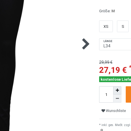
Größe:
M
XS
S
LÄNGE
29,99 €
27,19 €
kostenlose Liefe
Wunschliste
* inkl. ges. MwSt. zzgl.