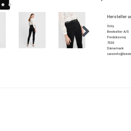
Hersteller 
Only
Bestseller A/S
Fredskovvej
7330
Dänemark
careinfo@bests