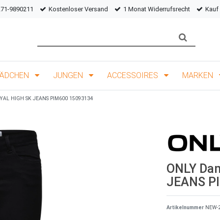
271-9890211
Kostenloser Versand
1 Monat Widerrufsrecht
Kauf
ÄDCHEN
JUNGEN
ACCESSOIRES
MARKEN
YAL HIGH SK JEANS PIM600 15093134
ONLY Da
JEANS P
Artikelnummer
NEW-