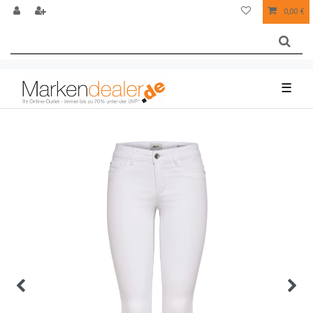
0,00 €
☰