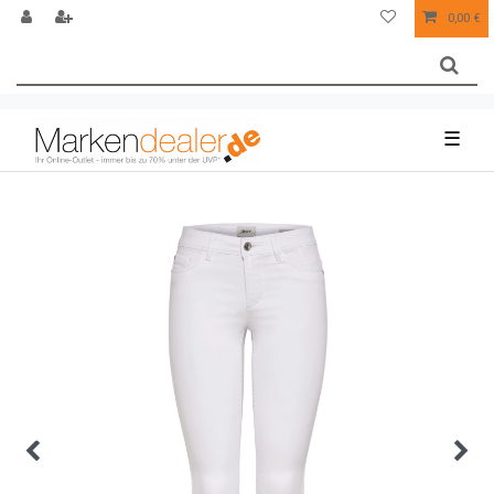
0,00 €
☰