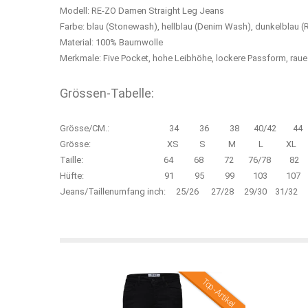
Modell: RE-ZO Damen Straight Leg Jeans
Farbe: blau (Stonewash), hellblau (Denim Wash), dunkelblau 
Material: 100% Baumwolle
Merkmale: Five Pocket, hohe Leibhöhe, lockere Passform, rau
Grössen-Tabelle:
Grösse/CM.: 34 36 38 40/42 
Grösse: XS S M L XL
Taille: 64 68 72 76/78 82
Hüfte: 91 95 99 103 107
Jeans/Taillenumfang inch: 25/26 27/28 29/30 31/32 
Top-Artikel