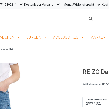
271-9890211
Kostenloser Versand
1 Monat Widerrufsrecht
Kauf
ÄDCHEN
JUNGEN
ACCESSOIRES
MARKEN
s 00000312
RE-ZO Da
Artikelnummer
RE-ZO
JEANS/HOSEN NEU