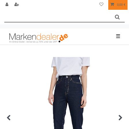
0,00 €
☰