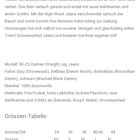
verliert. Das Bein verläuft gerade und endet mit rauen Nahtkanten und
einem Schlitz. Mit der High-Waist Jeans verschwindet optisch der
Bauch und somit kommt Ihre feminine Seite richtig zur Geltung.
Überzeugen Sie sich selbst von unserer lässigen und gleichzeitig edlen
Trend Stonewashed Jeans und kreieren Sie Ihren eigenen Stil!
Modell: RE-ZO Damen Straight Leg Jeans
Farbe: blau (Stonewash), hellblau (Denim Wash), dunkelblau (Rinse Blue
Denim), schwarz (Washed Black Denim)
Material: 100% Baumwolle
Merkmale: Five Pocket, hohe Leibhöhe, lockere Passform, raue
Nahtkanten und Schlitz am Beinende, Knopf, Nieten, Stonewashed
Grössen-Tabelle:
Grösse/CM.: 34 36 38 40/42 44
Grösse: XS S M L XL