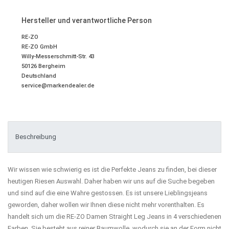
Hersteller und verantwortliche Person
RE-ZO
RE-ZO GmbH
Willy-Messerschmitt-Str.
43
50126
Bergheim
Deutschland
service@markendealer.de
Beschreibung
Wir wissen wie schwierig es ist die Perfekte Jeans zu finden, bei dieser
heutigen Riesen Auswahl. Daher haben wir uns auf die Suche begeben
und sind auf die eine Wahre gestossen. Es ist unsere Lieblingsjeans
geworden, daher wollen wir Ihnen diese nicht mehr vorenthalten. Es
handelt sich um die RE-ZO Damen Straight Leg Jeans in 4 verschiedenen
Farben. Sie besteht aus reiner Baumwolle, wodurch sie an der Form nicht