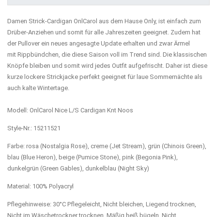
Damen Strick-Cardigan OnlCarol aus dem Hause Only, ist einfach zum
Drüber-Anziehen und somit für alle Jahreszeiten geeignet. Zudem hat
der Pullover ein neues angesagte Update erhalten und zwar Ärmel
mit Rippbündchen, die diese Saison voll im Trend sind. Die klassischen
Knöpfe bleiben und somit wird jedes Outfit aufgefrischt. Daher ist diese
kurze lockere Strickjacke perfekt geeignet für laue Sommernächte als
auch kalte Wintertage.
Modell: OnlCarol Nice L/S Cardigan Knt Noos
Style-Nr.: 15211521
Farbe: rosa (Nostalgia Rose), creme (Jet Stream), grün (Chinois Green),
blau (Blue Heron), beige (Pumice Stone), pink (Begonia Pink),
dunkelgrün (Green Gables), dunkelblau (Night Sky)
Material: 100% Polyacryl
Pflegehinweise: 30°C Pflegeleicht, Nicht bleichen, Liegend trocknen,
Nicht im Wäschetrockner trocknen, Mäßig heiß bügeln, Nicht