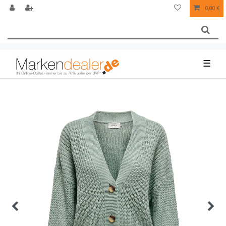
0,00 €
☰