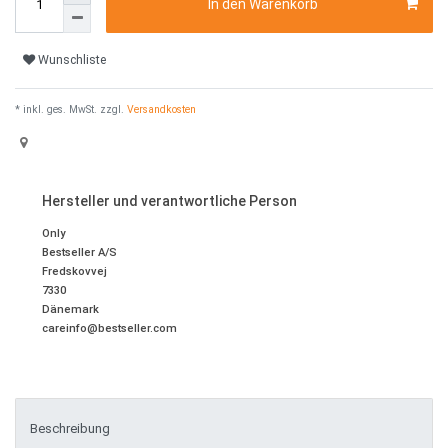
In den Warenkorb
Wunschliste
* inkl. ges. MwSt. zzgl.
Versandkosten
Hersteller und verantwortliche Person
Only
Bestseller A/S
Fredskovvej
7330
Dänemark
careinfo@bestseller.com
Beschreibung