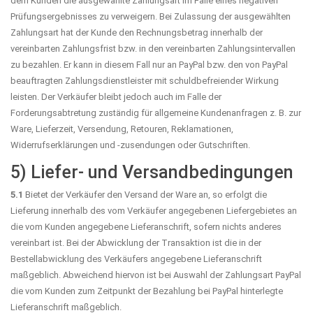
dem Kunden die ausgewählte Zahlungsart im Falle eines negativen
Prüfungsergebnisses zu verweigern. Bei Zulassung der ausgewählten
Zahlungsart hat der Kunde den Rechnungsbetrag innerhalb der
vereinbarten Zahlungsfrist bzw. in den vereinbarten Zahlungsintervallen
zu bezahlen. Er kann in diesem Fall nur an PayPal bzw. den von PayPal
beauftragten Zahlungsdienstleister mit schuldbefreiender Wirkung
leisten. Der Verkäufer bleibt jedoch auch im Falle der
Forderungsabtretung zuständig für allgemeine Kundenanfragen z. B. zur
Ware, Lieferzeit, Versendung, Retouren, Reklamationen,
Widerrufserklärungen und -zusendungen oder Gutschriften.
5) Liefer- und Versandbedingungen
5.1
Bietet der Verkäufer den Versand der Ware an, so erfolgt die
Lieferung innerhalb des vom Verkäufer angegebenen Liefergebietes an
die vom Kunden angegebene Lieferanschrift, sofern nichts anderes
vereinbart ist. Bei der Abwicklung der Transaktion ist die in der
Bestellabwicklung des Verkäufers angegebene Lieferanschrift
maßgeblich. Abweichend hiervon ist bei Auswahl der Zahlungsart PayPal
die vom Kunden zum Zeitpunkt der Bezahlung bei PayPal hinterlegte
Lieferanschrift maßgeblich.