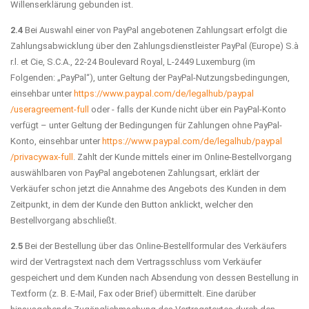
Willenserklärung gebunden ist.
2.4
Bei Auswahl einer von PayPal angebotenen Zahlungsart erfolgt die
Zahlungsabwicklung über den Zahlungsdienstleister PayPal (Europe) S.à
r.l. et Cie, S.C.A., 22-24 Boulevard Royal, L-2449 Luxemburg (im
Folgenden: „PayPal“), unter Geltung der PayPal-Nutzungsbedingungen,
einsehbar unter
https://www.paypal.com
/de
/legalhub
/paypal
/useragreement-full
oder - falls der Kunde nicht über ein PayPal-Konto
verfügt – unter Geltung der Bedingungen für Zahlungen ohne PayPal-
Konto, einsehbar unter
https://www.paypal.com
/de
/legalhub
/paypal
/privacywax-full
. Zahlt der Kunde mittels einer im Online-Bestellvorgang
auswählbaren von PayPal angebotenen Zahlungsart, erklärt der
Verkäufer schon jetzt die Annahme des Angebots des Kunden in dem
Zeitpunkt, in dem der Kunde den Button anklickt, welcher den
Bestellvorgang abschließt.
2.5
Bei der Bestellung über das Online-Bestellformular des Verkäufers
wird der Vertragstext nach dem Vertragsschluss vom Verkäufer
gespeichert und dem Kunden nach Absendung von dessen Bestellung in
Textform (z. B. E-Mail, Fax oder Brief) übermittelt. Eine darüber