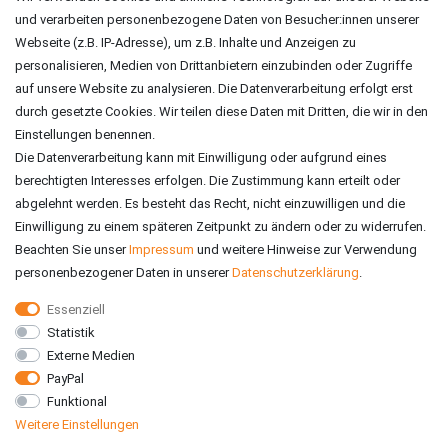
und verarbeiten personenbezogene Daten von Besucher:innen unserer
ZAHLUNGSARTEN
Webseite (z.B. IP-Adresse), um z.B. Inhalte und Anzeigen zu
personalisieren, Medien von Drittanbietern einzubinden oder Zugriffe
auf unsere Website zu analysieren. Die Datenverarbeitung erfolgt erst
durch gesetzte Cookies. Wir teilen diese Daten mit Dritten, die wir in den
Einstellungen benennen.
Die Datenverarbeitung kann mit Einwilligung oder aufgrund eines
berechtigten Interesses erfolgen. Die Zustimmung kann erteilt oder
abgelehnt werden. Es besteht das Recht, nicht einzuwilligen und die
Einwilligung zu einem späteren Zeitpunkt zu ändern oder zu widerrufen.
Beachten Sie unser
Impressum
und weitere Hinweise zur Verwendung
personenbezogener Daten in unserer
Daten­schutz­erklärung
.
Essenziell
Statistik
VERSAND
Externe Medien
PayPal
Funktional
Weitere Einstellungen