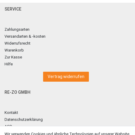
SERVICE
Zahlungsarten
Versandarten & -kosten
Widerrufsrecht
Warenkorb
Zur Kasse
Hilfe
Vertrag widerrufen
RE-ZO GMBH
Kontakt
Datenschutzerklärung
AGB
Impressum
Wir verwenden Cookies und ähnliche Technologien auf unserer Website