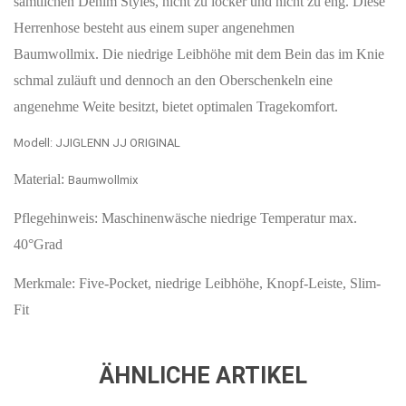
sämtlichen Denim Styles, nicht zu locker und nicht zu eng. Diese
Herrenhose besteht aus einem super angenehmen
Baumwollmix. Die niedrige Leibhöhe mit dem Bein das im Knie
schmal zuläuft und dennoch an den Oberschenkeln eine
angenehme Weite besitzt, bietet optimalen Tragekomfort.
Modell: JJIGLENN JJ ORIGINAL
Material:
Baumwollmix
Pflegehinweis: Maschinenwäsche niedrige Temperatur max.
40°Grad
Merkmale: Five-Pocket, niedrige Leibhöhe, Knopf-Leiste, Slim-
Fit
ÄHNLICHE ARTIKEL