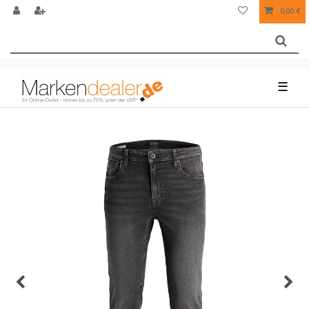
0,00 €
☰