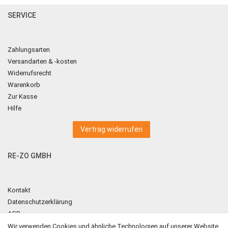
SERVICE
Zahlungsarten
Versandarten & -kosten
Widerrufsrecht
Warenkorb
Zur Kasse
Hilfe
Vertrag widerrufen
RE-ZO GMBH
Kontakt
Datenschutzerklärung
AGB
Impressum
Wir verwenden Cookies und ähnliche Technologien auf unserer Website