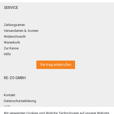
SERVICE
Zahlungsarten
Versandarten & -kosten
Widerrufsrecht
Warenkorb
Zur Kasse
Hilfe
Vertrag widerrufen
RE-ZO GMBH
Kontakt
Datenschutzerklärung
AGB
Impressum
Wir verwenden Cookies und ähnliche Technologien auf unserer Website