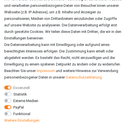
und verarbeiten personenbezogene Daten von Besucher:innen unserer
ZAHLUNGSARTEN
Webseite (z.B. IP-Adresse), um z.B. Inhalte und Anzeigen zu
personalisieren, Medien von Drittanbietern einzubinden oder Zugriffe
auf unsere Website zu analysieren. Die Datenverarbeitung erfolgt erst
durch gesetzte Cookies. Wir teilen diese Daten mit Dritten, die wir in den
Einstellungen benennen.
Die Datenverarbeitung kann mit Einwilligung oder aufgrund eines
berechtigten Interesses erfolgen. Die Zustimmung kann erteilt oder
abgelehnt werden. Es besteht das Recht, nicht einzuwilligen und die
Einwilligung zu einem späteren Zeitpunkt zu ändern oder zu widerrufen.
Beachten Sie unser
Impressum
und weitere Hinweise zur Verwendung
personenbezogener Daten in unserer
Daten­schutz­erklärung
.
Essenziell
Statistik
VERSAND
Externe Medien
PayPal
Funktional
Weitere Einstellungen