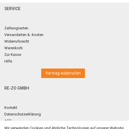
SERVICE
Zahlungsarten
Versandarten & -kosten
Widerrufsrecht
Warenkorb
Zur Kasse
Hilfe
Vertrag widerrufen
RE-ZO GMBH
Kontakt
Datenschutzerklärung
AGB
Impressum
Wir verwenden Cookies und ähnliche Technologien auf unserer Website