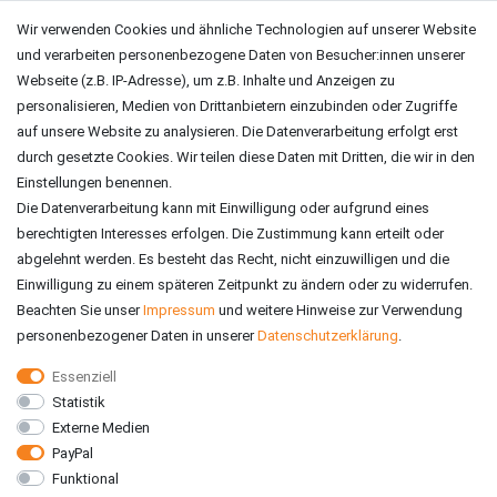
AGB
Impressum
Wir verwenden Cookies und ähnliche Technologien auf unserer Website
und verarbeiten personenbezogene Daten von Besucher:innen unserer
ZAHLUNGSARTEN
Webseite (z.B. IP-Adresse), um z.B. Inhalte und Anzeigen zu
personalisieren, Medien von Drittanbietern einzubinden oder Zugriffe
auf unsere Website zu analysieren. Die Datenverarbeitung erfolgt erst
durch gesetzte Cookies. Wir teilen diese Daten mit Dritten, die wir in den
Einstellungen benennen.
Die Datenverarbeitung kann mit Einwilligung oder aufgrund eines
berechtigten Interesses erfolgen. Die Zustimmung kann erteilt oder
abgelehnt werden. Es besteht das Recht, nicht einzuwilligen und die
Einwilligung zu einem späteren Zeitpunkt zu ändern oder zu widerrufen.
Beachten Sie unser
Impressum
und weitere Hinweise zur Verwendung
personenbezogener Daten in unserer
Daten­schutz­erklärung
.
Essenziell
Statistik
VERSAND
Externe Medien
PayPal
Funktional