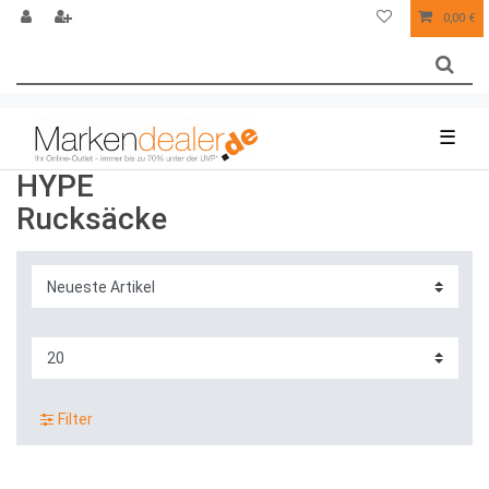
0,00 €
☰
HYPE
Rucksäcke
Filter