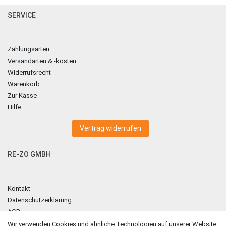
SERVICE
Zahlungsarten
Versandarten & -kosten
Widerrufsrecht
Warenkorb
Zur Kasse
Hilfe
Vertrag widerrufen
RE-ZO GMBH
Kontakt
Datenschutzerklärung
AGB
Impressum
Wir verwenden Cookies und ähnliche Technologien auf unserer Website