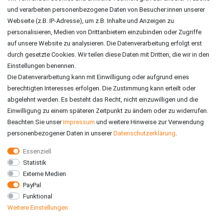
und verarbeiten personenbezogene Daten von Besucher:innen unserer
ZAHLUNGSARTEN
Webseite (z.B. IP-Adresse), um z.B. Inhalte und Anzeigen zu
personalisieren, Medien von Drittanbietern einzubinden oder Zugriffe
auf unsere Website zu analysieren. Die Datenverarbeitung erfolgt erst
durch gesetzte Cookies. Wir teilen diese Daten mit Dritten, die wir in den
Einstellungen benennen.
Die Datenverarbeitung kann mit Einwilligung oder aufgrund eines
berechtigten Interesses erfolgen. Die Zustimmung kann erteilt oder
abgelehnt werden. Es besteht das Recht, nicht einzuwilligen und die
Einwilligung zu einem späteren Zeitpunkt zu ändern oder zu widerrufen.
Beachten Sie unser
Impressum
und weitere Hinweise zur Verwendung
personenbezogener Daten in unserer
Daten­schutz­erklärung
.
Essenziell
Statistik
VERSAND
Externe Medien
PayPal
Funktional
Weitere Einstellungen