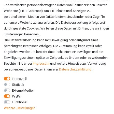
und verarbeiten personenbezogene Daten von Besucher:innen unserer
ZAHLUNGSARTEN
Webseite (z.B. IP-Adresse), um z.B. Inhalte und Anzeigen zu
personalisieren, Medien von Drittanbietern einzubinden oder Zugriffe
auf unsere Website zu analysieren. Die Datenverarbeitung erfolgt erst
durch gesetzte Cookies. Wir teilen diese Daten mit Dritten, die wir in den
Einstellungen benennen.
Die Datenverarbeitung kann mit Einwilligung oder aufgrund eines
berechtigten Interesses erfolgen. Die Zustimmung kann erteilt oder
abgelehnt werden. Es besteht das Recht, nicht einzuwilligen und die
Einwilligung zu einem späteren Zeitpunkt zu ändern oder zu widerrufen.
Beachten Sie unser
Impressum
und weitere Hinweise zur Verwendung
personenbezogener Daten in unserer
Daten­schutz­erklärung
.
Essenziell
Statistik
VERSAND
Externe Medien
PayPal
Funktional
Weitere Einstellungen