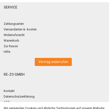
SERVICE
Zahlungsarten
Versandarten & -kosten
Widerrufsrecht
Warenkorb
Zur Kasse
Hilfe
Vertrag widerrufen
RE-ZO GMBH
Kontakt
Datenschutzerklärung
AGB
Impressum
Wir verwenden Cookies und ähnliche Technologien auf unserer Website