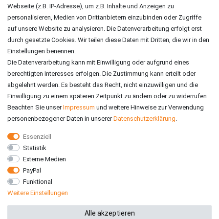
ZAHLUNGSARTEN
Webseite (z.B. IP-Adresse), um z.B. Inhalte und Anzeigen zu
personalisieren, Medien von Drittanbietern einzubinden oder Zugriffe
auf unsere Website zu analysieren. Die Datenverarbeitung erfolgt erst
durch gesetzte Cookies. Wir teilen diese Daten mit Dritten, die wir in den
Einstellungen benennen.
Die Datenverarbeitung kann mit Einwilligung oder aufgrund eines
berechtigten Interesses erfolgen. Die Zustimmung kann erteilt oder
abgelehnt werden. Es besteht das Recht, nicht einzuwilligen und die
Einwilligung zu einem späteren Zeitpunkt zu ändern oder zu widerrufen.
Beachten Sie unser
Impressum
und weitere Hinweise zur Verwendung
personenbezogener Daten in unserer
Daten­schutz­erklärung
.
Essenziell
Statistik
VERSAND
Externe Medien
PayPal
Funktional
Weitere Einstellungen
*Alle Preise inkl. gesetzlicher MwSt. zzgl. Versandkosten
Alle akzeptieren