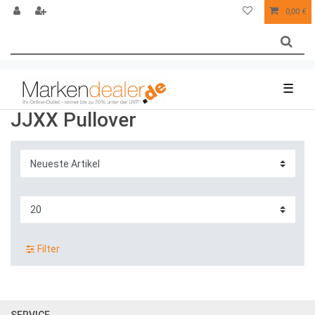
0,00 €
☰
JJXX Pullover
Filter
SERVICE