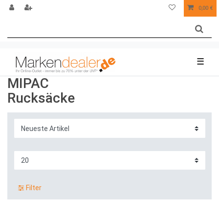
0,00 €
☰
MIPAC
Rucksäcke
Filter