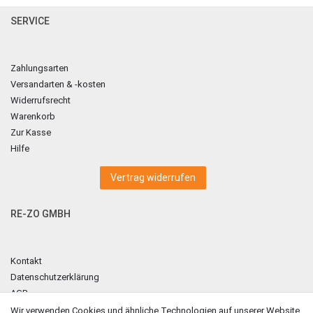
SERVICE
Zahlungsarten
Versandarten & -kosten
Widerrufsrecht
Warenkorb
Zur Kasse
Hilfe
Vertrag widerrufen
RE-ZO GMBH
Kontakt
Datenschutzerklärung
AGB
Impressum
Wir verwenden Cookies und ähnliche Technologien auf unserer Website