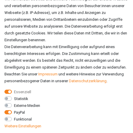
und verarbeiten personenbezogene Daten von Besucher:innen unserer
ZAHLUNGSARTEN
Webseite (z.B. IP-Adresse), um z.B. Inhalte und Anzeigen zu
personalisieren, Medien von Drittanbietern einzubinden oder Zugriffe
auf unsere Website zu analysieren. Die Datenverarbeitung erfolgt erst
durch gesetzte Cookies. Wir teilen diese Daten mit Dritten, die wir in den
Einstellungen benennen.
Die Datenverarbeitung kann mit Einwilligung oder aufgrund eines
berechtigten Interesses erfolgen. Die Zustimmung kann erteilt oder
abgelehnt werden. Es besteht das Recht, nicht einzuwilligen und die
Einwilligung zu einem späteren Zeitpunkt zu ändern oder zu widerrufen.
Beachten Sie unser
Impressum
und weitere Hinweise zur Verwendung
personenbezogener Daten in unserer
Daten­schutz­erklärung
.
Essenziell
Statistik
VERSAND
Externe Medien
PayPal
Funktional
Weitere Einstellungen