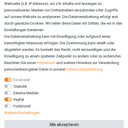
ZAHLUNGSARTEN
Webseite (z.B. IP-Adresse), um z.B. Inhalte und Anzeigen zu
personalisieren, Medien von Drittanbietern einzubinden oder Zugriffe
auf unsere Website zu analysieren. Die Datenverarbeitung erfolgt erst
durch gesetzte Cookies. Wir teilen diese Daten mit Dritten, die wir in den
Einstellungen benennen.
Die Datenverarbeitung kann mit Einwilligung oder aufgrund eines
berechtigten Interesses erfolgen. Die Zustimmung kann erteilt oder
abgelehnt werden. Es besteht das Recht, nicht einzuwilligen und die
Einwilligung zu einem späteren Zeitpunkt zu ändern oder zu widerrufen.
Beachten Sie unser
Impressum
und weitere Hinweise zur Verwendung
personenbezogener Daten in unserer
Daten­schutz­erklärung
.
Essenziell
Statistik
VERSAND
Externe Medien
PayPal
Funktional
Weitere Einstellungen
*Alle Preise inkl. gesetzlicher MwSt. zzgl. Versandkosten
Alle akzeptieren