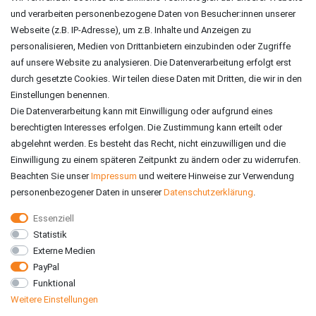
und verarbeiten personenbezogene Daten von Besucher:innen unserer
ZAHLUNGSARTEN
Webseite (z.B. IP-Adresse), um z.B. Inhalte und Anzeigen zu
personalisieren, Medien von Drittanbietern einzubinden oder Zugriffe
auf unsere Website zu analysieren. Die Datenverarbeitung erfolgt erst
durch gesetzte Cookies. Wir teilen diese Daten mit Dritten, die wir in den
Einstellungen benennen.
Die Datenverarbeitung kann mit Einwilligung oder aufgrund eines
berechtigten Interesses erfolgen. Die Zustimmung kann erteilt oder
abgelehnt werden. Es besteht das Recht, nicht einzuwilligen und die
Einwilligung zu einem späteren Zeitpunkt zu ändern oder zu widerrufen.
Beachten Sie unser
Impressum
und weitere Hinweise zur Verwendung
personenbezogener Daten in unserer
Daten­schutz­erklärung
.
Essenziell
Statistik
VERSAND
Externe Medien
PayPal
Funktional
Weitere Einstellungen