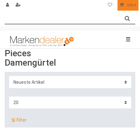
0,00 €
☰
Pieces
Damengürtel
Filter