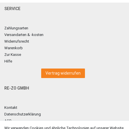
SERVICE
Zahlungsarten
Versandarten & -kosten
Widerrufsrecht
Warenkorb
Zur Kasse
Hilfe
Vertrag widerrufen
RE-ZO GMBH
Kontakt
Datenschutzerklärung
AGB
Impressum
Wir verwenden Cookies und ähnliche Technologien auf unserer Website