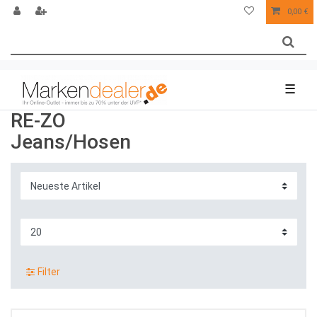
0,00 €
☰
RE-ZO
Jeans/Hosen
Filter