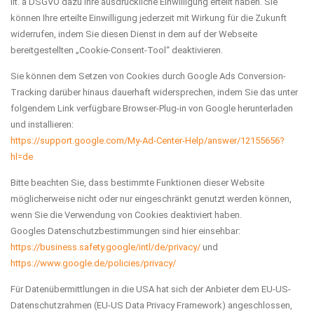
lit. a DSGVO dazu Ihre ausdrückliche Einwilligung erteilt haben. Sie
können Ihre erteilte Einwilligung jederzeit mit Wirkung für die Zukunft
widerrufen, indem Sie diesen Dienst in dem auf der Webseite
bereitgestellten „Cookie-Consent-Tool“ deaktivieren.
Sie können dem Setzen von Cookies durch Google Ads Conversion-
Tracking darüber hinaus dauerhaft widersprechen, indem Sie das unter
folgendem Link verfügbare Browser-Plug-in von Google herunterladen
und installieren:
https://support.google.com
/My-Ad-Center-Help
/answer
/12155656
?
hl=de
Bitte beachten Sie, dass bestimmte Funktionen dieser Website
möglicherweise nicht oder nur eingeschränkt genutzt werden können,
wenn Sie die Verwendung von Cookies deaktiviert haben.
Googles Datenschutzbestimmungen sind hier einsehbar:
https://business.safety.google
/intl
/de
/privacy
/
und
https://www.google.de
/policies
/privacy
/
Für Datenübermittlungen in die USA hat sich der Anbieter dem EU-US-
Datenschutzrahmen (EU-US Data Privacy Framework) angeschlossen,