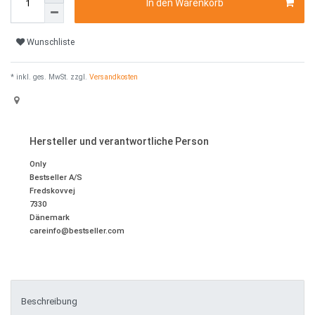
In den Warenkorb
Wunschliste
* inkl. ges. MwSt. zzgl.
Versandkosten
Hersteller und verantwortliche Person
Only
Bestseller A/S
Fredskovvej
7330
Dänemark
careinfo@bestseller.com
Beschreibung