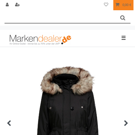
0,00 €
☰