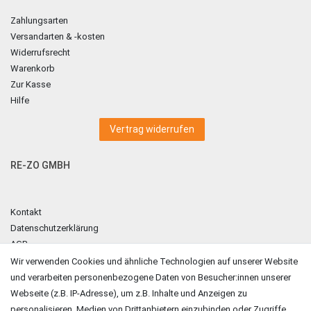
Zahlungsarten
Versandarten & -kosten
Widerrufsrecht
Warenkorb
Zur Kasse
Hilfe
Vertrag widerrufen
RE-ZO GMBH
Kontakt
Datenschutzerklärung
AGB
Impressum
Wir verwenden Cookies und ähnliche Technologien auf unserer Website
und verarbeiten personenbezogene Daten von Besucher:innen unserer
ZAHLUNGSARTEN
Webseite (z.B. IP-Adresse), um z.B. Inhalte und Anzeigen zu
personalisieren, Medien von Drittanbietern einzubinden oder Zugriffe