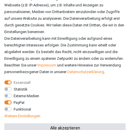
ZAHLUNGSARTEN
Webseite (z.B. IP-Adresse), um z.B. Inhalte und Anzeigen zu
personalisieren, Medien von Drittanbietern einzubinden oder Zugriffe
auf unsere Website zu analysieren. Die Datenverarbeitung erfolgt erst
durch gesetzte Cookies. Wir teilen diese Daten mit Dritten, die wir in den
Einstellungen benennen.
Die Datenverarbeitung kann mit Einwilligung oder aufgrund eines
berechtigten Interesses erfolgen. Die Zustimmung kann erteilt oder
abgelehnt werden. Es besteht das Recht, nicht einzuwilligen und die
Einwilligung zu einem späteren Zeitpunkt zu ändern oder zu widerrufen.
Beachten Sie unser
Impressum
und weitere Hinweise zur Verwendung
personenbezogener Daten in unserer
Daten­schutz­erklärung
.
Essenziell
Statistik
VERSAND
Externe Medien
PayPal
Funktional
Weitere Einstellungen
*Alle Preise inkl. gesetzlicher MwSt. zzgl. Versandkosten
Alle akzeptieren